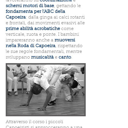
lavoreranno su
coordinazione
e
schemi motori di base
, gettando le
fondamenta per l’ABC della
Capoeira
: dalla ginga ai calci rotanti
e frontali, dai movimenti evasivi alle
prime abilità acrobatiche
come
verticale, ruota e ponte. I bambini
impareranno anche a
muoversi
nella Roda di Capoeira
, rispettando
le sue regole fondamentali, mentre
sviluppano
musicalità
e
canto
.
Attraverso il corso i piccoli
Capoeiristi si approcceranno a una