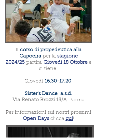
Il
corso di propedeutica alla
Capoeira
per la
stagione
2024/25
partirà
Giovedì 18 Ottobre
e
si tiene:
Giovedì
16.30-17.20
Sister's Dance a.s.d.
Via Renato Brozzi 15/A
, Parma
Per informazioni sui nostri prossimi
Open Days
clicca
qui
!