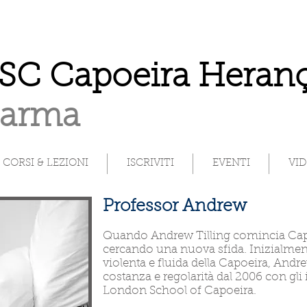
SC Capoeira Heranç
Parma
CORSI & LEZIONI
ISCRIVITI
EVENTI
VI
Professor Andrew
Quando Andrew Tilling comincia Capoei
cercando una nuova sfida. Inizialment
violenta e fluida della Capoeira, Andre
costanza e regolarità dal 2006 con gli i
London School of Capoeira.