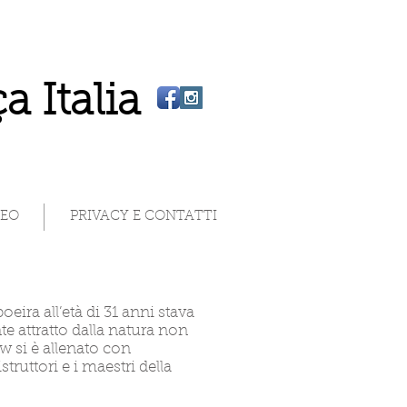
a Italia
DEO
PRIVACY E CONTATTI
ra all’età di 31 anni stava
e attratto dalla natura non
w si è allenato con
struttori e i maestri della