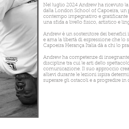
Nel luglio 2024 Andrew ha ricevuto la
dalla London School of Capoeira, un p
contempo impegnativo e gratificante e
una sfida a livello fisico, artistico e lin
Andrew è un sostenitore dei benefici i
e ama la libertà di espressione che lo s
Capoeira Herança Italia dà a chi lo pra
Andrew ha competenze di insegnante e
discipline tra cui le arti dello spettaco
comunicazione. Il suo approccio creat
allievi durante le lezioni ispira dete
superare gli ostacoli e a progredire in