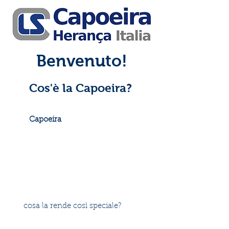
Benvenuto!
Cos'è la Capoeira?
Se sei curioso, vuoi scoprire di più
sulla
Capoeira
ma non sai bene di cosa
si tratti, sei nel posto giusto!
Lotta, danza, sport, arte marziale,
musica, ritmo, espressione, la
Capoeira
è molto più della somma delle sue parti
ed incastrarla in un'unica definizione
non le renderebbe giustizia.
Ma
cosa la rende così speciale?
Quali
sono i segreti della preparazione fisica
armonica, completa e senza eguali che