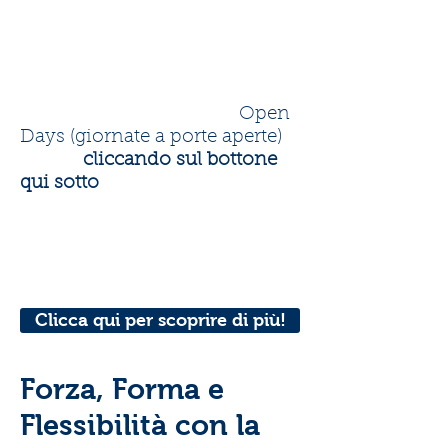
frattempo, s
e ti abbiamo
incuriosito e vuoi conoscere
meglio la Capoeira e la nostra
scuola, dai un'occhiata alle
date dei nostri prossimi
Open
Days (giornate a porte aperte)
a
Parma
cliccando s
ul bottone
qui sotto
- abbiamo date in
programma per adulti e per
bambini/ragazzi. Vieni a
trovarci e a provare una
lezione con noi!
Clicca qui per scoprire di più!
Forza, Forma e
Flessibilit
à con la