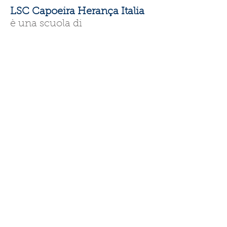
LSC Capoeira Herança Italia
è una scuola di
Capoeira fondata nel 2015
dagli istruttori Caterina Violi e
Andrew Tilling. Le nostre
radici sono profonde :
facciamo parte della
London
School of Capoeira
, la prima
scuola di Capoeira di Londra
fondata dai Maestri brasiliani
Silvia Bazzarelli e Marcos Dos
Santos. La nostra Capoeira è
armonica, bella da vedere,
piena di gioia e tecnica allo
stesso tempo. Siamo molto
orgogliosi delle nostre origini
e di poter condividere un po’
di questa eredità con voi.