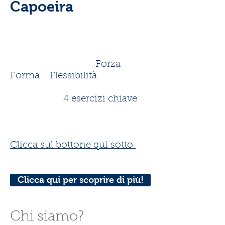
Capoeira
Per scoprire come i movimenti
di Capoeira sono una
potentissima preparazione
fisica che sviluppa
Forza
,
Forma
e
Flessibilità
, non
perderti il nostro prossimo
video con i
4 esercizi chiave
del work out di Capoeira da
inserire nella tua routine
quotidiana!
Clicca sul bottone qui sotto
per
dare un'occhiata.
Clicca qui per scoprire di più!
Chi siamo?