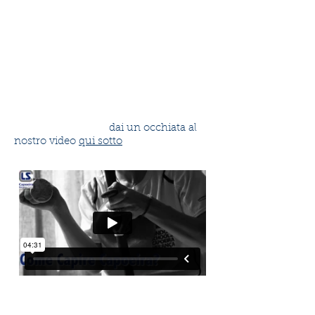
un allenamento di Capoeira dà? E
com'è che la Capoeira ci dà libertà di
movimento, di espressione
e soprattutto, una fonte di energia e
benessere inesauribili per affrontare
tutto ciò che ci troviamo davanti, tanto
negli allenamenti quanto nella vita di
tutti i giorni?
Per saperne di più,
dai un occhiata al
nostro video
qui sotto
!
Il tuo video
è qui sotto, scorri
in basso per guardarlo! Nel